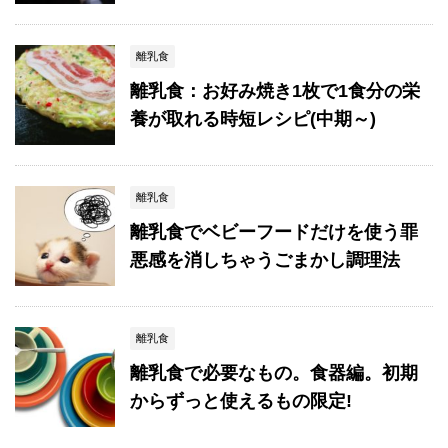
離乳食
離乳食：お好み焼き1枚で1食分の栄
養が取れる時短レシピ(中期～)
離乳食
離乳食でベビーフードだけを使う罪
悪感を消しちゃうごまかし調理法
離乳食
離乳食で必要なもの。食器編。初期
からずっと使えるもの限定!