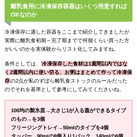
離乳食用に冷凍保存容器はいくつ用意すれば
OKなのか
冷凍保存に適した容器をここまで紹介してきましたが
実際に離乳食初期～完了期までで何個くらい買った方
がいいのかを実体験からリスト化してみますね。
条件としては、
冷凍保存した食材は1週間以内ではな
く2週間以内に使い切る、お粥はまとめて作って冷凍保
存
の2点が私のずぼら離乳食ストックのルールだった
のでそれを基準として参考にしてみてくださいね。
100均の製氷皿→大さじ1が入る蓋ができるタイプ
のもの→を3個
フリージングトレイ→50mlのタイプを4個
タッパー→90mlの8個入り1パック 140mlの6個