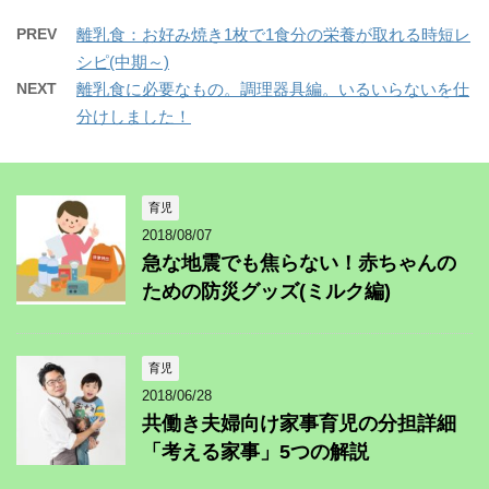
PREV
離乳食：お好み焼き1枚で1食分の栄養が取れる時短レ
シピ(中期～)
NEXT
離乳食に必要なもの。調理器具編。いるいらないを仕
分けしました！
育児
2018/08/07
急な地震でも焦らない！赤ちゃんの
ための防災グッズ(ミルク編)
育児
2018/06/28
共働き夫婦向け家事育児の分担詳細
「考える家事」5つの解説