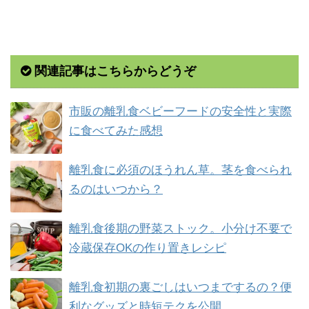
関連記事はこちらからどうぞ
市販の離乳食ベビーフードの安全性と実際
に食べてみた感想
離乳食に必須のほうれん草。茎を食べられ
るのはいつから？
離乳食後期の野菜ストック。小分け不要で
冷蔵保存OKの作り置きレシピ
離乳食初期の裏ごしはいつまでするの？便
利なグッズと時短テクを公開