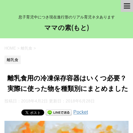
息子育児中につき現在進行形のリアル育児ネタあります
ママの素(もと)
HOME
>
離乳食
>
離乳食
離乳食用の冷凍保存容器はいくつ必要？
実際に使った物を種類別にまとめました
投稿日：2018年4月2日 更新日：
2018年6月28日
Pocket