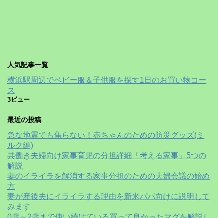
人気記事一覧
横浜駅周辺でベビー服＆子供服を探す1日のお買い物コー
ス
3ビュー
最近の投稿
急な地震でも焦らない！赤ちゃんのための防災グッズ(ミ
ルク編)
共働き夫婦向け家事育児の分担詳細「考える家事」5つの
解説
妻のイライラを解消する家事分担のための夫婦会議の始め
方
妻が産後夫にイライラする理由を新米パパ向けに説明して
みます
0歳～2歳まで使い続けている買って良かったマグを解説し