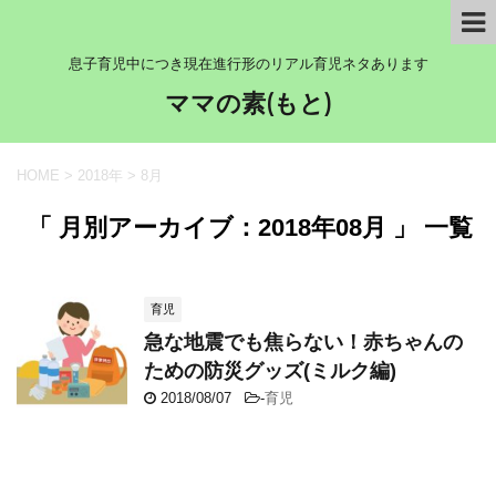
息子育児中につき現在進行形のリアル育児ネタあります
ママの素(もと)
HOME
>
2018年
>
8月
「 月別アーカイブ：2018年08月 」 一覧
育児
急な地震でも焦らない！赤ちゃんの
ための防災グッズ(ミルク編)
2018/08/07
-
育児