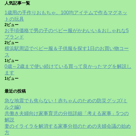
人気記事一覧
1歳用の手作りおもちゃ。100均アイテムで作るマグネッ
トの玩具
2ビュー
お手頃価格で男の子のベビー服がかわいい＆おしゃれな5
ブランド
2ビュー
横浜駅周辺でベビー服＆子供服を探す1日のお買い物コー
ス
1ビュー
0歳～2歳まで使い続けている買って良かったマグを解説し
ます
1ビュー
最近の投稿
急な地震でも焦らない！赤ちゃんのための防災グッズ(ミ
ルク編)
共働き夫婦向け家事育児の分担詳細「考える家事」5つの
解説
妻のイライラを解消する家事分担のための夫婦会議の始め
方