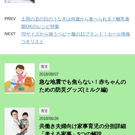
PREV
土用の丑の日のうなぎは何歳から食べられる？離乳食
期OKのレシピ特集
NEXT
70サイズから揃うベビー服の11ブランド！セール情報
つきリスト
育児
2018/08/07
急な地震でも焦らない！赤ちゃんの
ための防災グッズ(ミルク編)
育児
2018/06/28
共働き夫婦向け家事育児の分担詳細
「考える家事」5つの解説