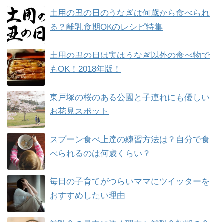
土用の丑の日のうなぎは何歳から食べられ
る？離乳食期OKのレシピ特集
土用の丑の日は実はうなぎ以外の食べ物で
もOK！2018年版！
東戸塚の桜のある公園と子連れにも優しい
お花見スポット
スプーン食べ上達の練習方法は？自分で食
べられるのは何歳くらい？
毎日の子育てがつらいママにツイッターを
おすすめしたい理由