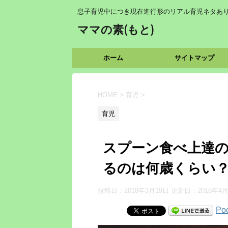
息子育児中につき現在進行形のリアル育児ネタあ
ママの素(もと)
ホーム
サイトマップ
HOME
>
育児
>
育児
スプーン食べ上達
るのは何歳くらい
投稿日：2018年3月19日 更新日：
2018年4
Po