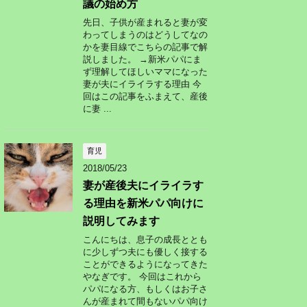
議の始め方
先日、子供が産まれると妻が変
わってしまうのはどうしてなの
かを妻目線でこちらの記事で解
説しました。 →新米パパにま
ず理解してほしいママになった
妻が夫にイライラする理由 今
回はこの記事をふまえて、産後
に妻 ...
育児
2018/05/23
妻が産後夫にイライラす
る理由を新米パパ向けに
説明してみます
こんにちは、息子の成長ととも
に少しずつ夫にも優しく接する
ことができるようになってきた
やなぎです。 今回はこれから
パパになる方、もしくはお子さ
んが産まれて間もないパパ向け