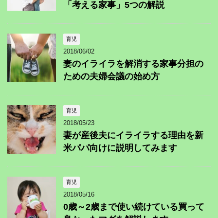
「考える家事」5つの解説
育児
2018/06/02
妻のイライラを解消する家事分担の
ための夫婦会議の始め方
育児
2018/05/23
妻が産後夫にイライラする理由を新
米パパ向けに説明してみます
育児
2018/05/16
0歳～2歳まで使い続けている買って