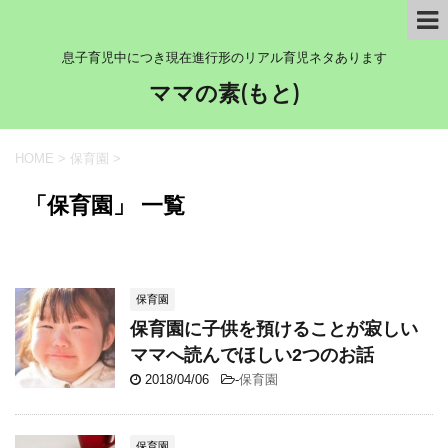
息子育児中につき現在進行形のリアル育児ネタあります
ママの素(もと)
HOME
>
保育園
>
「保育園」 一覧
保育園
保育園に子供を預けることが寂しい
ママへ読んでほしい2つのお話
2018/04/06
-
保育園
保育園