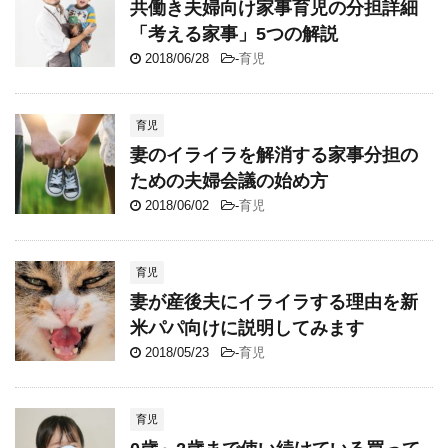
共働き夫婦向け家事育児の分担詳細
「考える家事」5つの解説
2018/06/28
-
育児
育児
妻のイライラを解消する家事分担の
ための夫婦会議の始め方
2018/06/02
-
育児
育児
妻が産後夫にイライラする理由を新
米パパ向けに説明してみます
2018/05/23
-
育児
育児