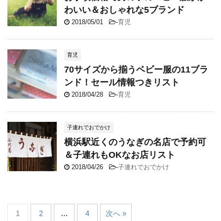
わいい＆おしゃれな5ブランド
2018/05/01
-
育児
育児
70サイズから揃うベビー服の11ブラ
ンド！セール情報つきリスト
2018/04/28
-
育児
子連れでおでかけ
横浜駅近くのうなぎの名店で予約可
＆子連れもOKなお店リスト
2018/04/26
-
子連れでおでかけ
1
2
…
4
次へ »