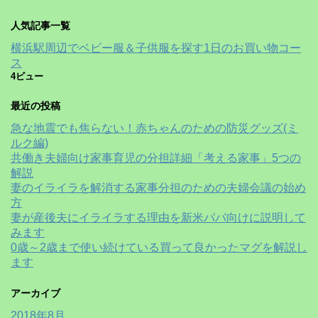
人気記事一覧
横浜駅周辺でベビー服＆子供服を探す1日のお買い物コー
ス
4ビュー
最近の投稿
急な地震でも焦らない！赤ちゃんのための防災グッズ(ミ
ルク編)
共働き夫婦向け家事育児の分担詳細「考える家事」5つの
解説
妻のイライラを解消する家事分担のための夫婦会議の始め
方
妻が産後夫にイライラする理由を新米パパ向けに説明して
みます
0歳～2歳まで使い続けている買って良かったマグを解説し
ます
アーカイブ
2018年8月