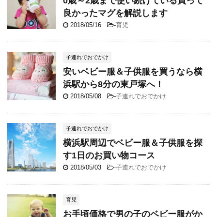
0歳～2歳まで使い続けている買って
良かったマグを解説します
2018/05/16
-
育児
子連れでおでかけ
安いベビー服＆子供服を買うなら横
浜駅から8分の東戸塚へ！
2018/05/08
-
子連れでおでかけ
子連れでおでかけ
横浜駅周辺でベビー服＆子供服を探
す1日のお買い物コース
2018/05/03
-
子連れでおでかけ
育児
お手頃価格で男の子のベビー服がか