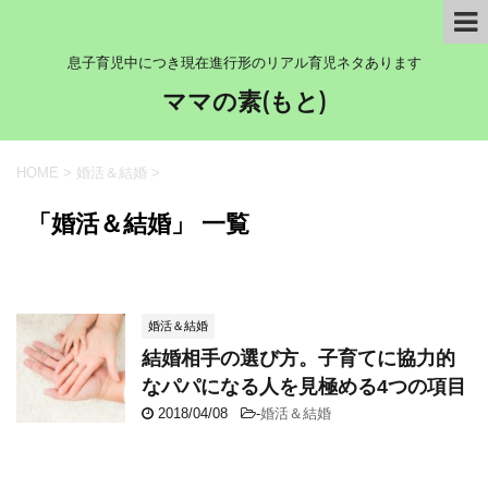
息子育児中につき現在進行形のリアル育児ネタあります
ママの素(もと)
HOME
>
婚活＆結婚
>
「婚活＆結婚」 一覧
婚活＆結婚
結婚相手の選び方。子育てに協力的
なパパになる人を見極める4つの項目
2018/04/08
-
婚活＆結婚