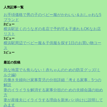
人気記事一覧
お手頃価格で男の子のベビー服がかわいい＆おしゃれな5
ブランド
2ビュー
横浜駅近くのうなぎの名店で予約可＆子連れもOKなお店
リスト
1ビュー
横浜駅周辺でベビー服＆子供服を探す1日のお買い物コー
ス
1ビュー
最近の投稿
急な地震でも焦らない！赤ちゃんのための防災グッズ(ミ
ルク編)
共働き夫婦向け家事育児の分担詳細「考える家事」5つの
解説
妻のイライラを解消する家事分担のための夫婦会議の始め
方
妻が産後夫にイライラする理由を新米パパ向けに説明して
みます